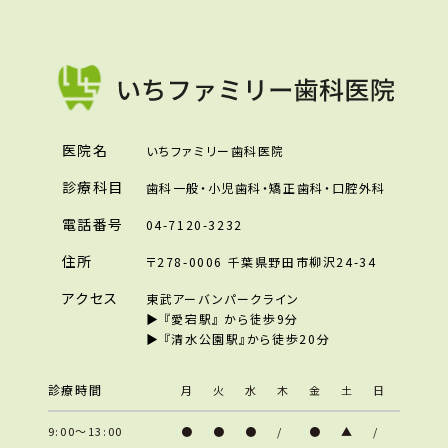
医院名
いちファミリー歯科医院
診療科目
歯科一般・小児歯科・矯正歯科・口腔外科
電話番号
04-7120-3232
住所
〒278-0006 千葉県野田市柳沢24-34
アクセス
東武アーバンパークライン
▶︎ 『愛宕駅』 から徒歩9分
▶︎ 『清水公園駅』から徒歩20分
診療時間
月
火
水
木
金
土
日
9:00～13:00
●
●
●
/
●
▲
/