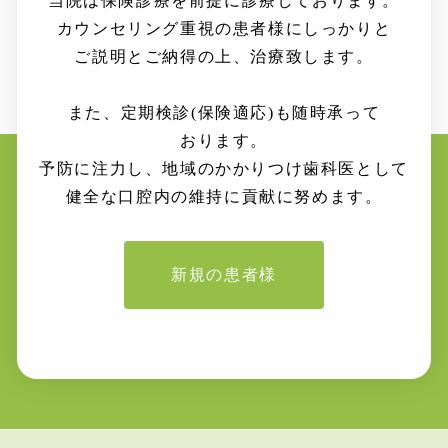
当院は保険診療を
前提に
診療して
おります。
カウンセリング重視の
患者様に
しっかりと
ご説明と
ご納得の上、
治療致します。
また、定期検診
(保険適応)
も
随時
承って
おります。
予防に注力し、地域の
かかりつけ
歯科医
として
健全な
口腔内の
維持に
貢献に
努めます。
新規の患者様