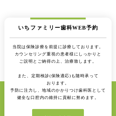
いちファミリー歯科
WEB
予約
当院は保険診療を
前提に
診療して
おります。
カウンセリング重視の
患者様に
しっかりと
ご説明と
ご納得の上、
治療致します。
また、定期検診
(保険適応)
も
随時
承って
おります。
予防に注力し、地域の
かかりつけ
歯科医
として
健全な
口腔内の
維持に
貢献に
努めます。