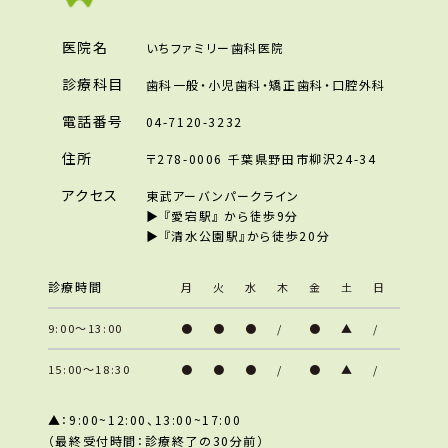
医院名
いちファミリー歯科医院
診療科目
歯科一般・小児歯科・矯正歯科・口腔外科
電話番号
04-7120-3232
住所
〒278-0006 千葉県野田市柳沢24-34
アクセス
東武アーバンパークライン
▶︎ 『愛宕駅』 から徒歩9分
▶︎ 『清水公園駅』から徒歩20分
診療時間
月
火
水
木
金
土
日
9:00～13:00
●
●
●
/
●
▲
/
15:00～18:30
●
●
●
/
●
▲
/
▲：9:00~12:00、13:00~17:00
（最終受付時間：診療終了の30分前）