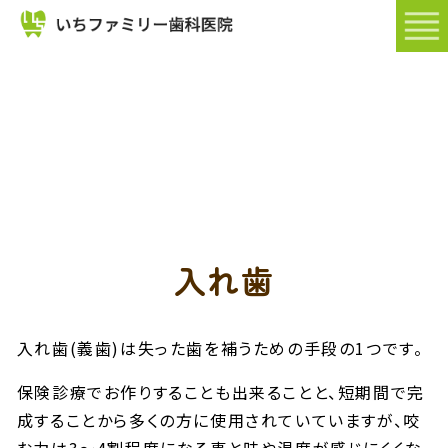
HOME
院
長・
ス
タ
ッ
フ
入れ歯
入れ歯(義歯)は失った歯を補うための手段の1つです。
保険診療でお作りすることも出来ることと、短期間で完
成することから多くの方に使用されていていますが、咬
む力は3〜4割程度になる事と味や温度が感じにくくな