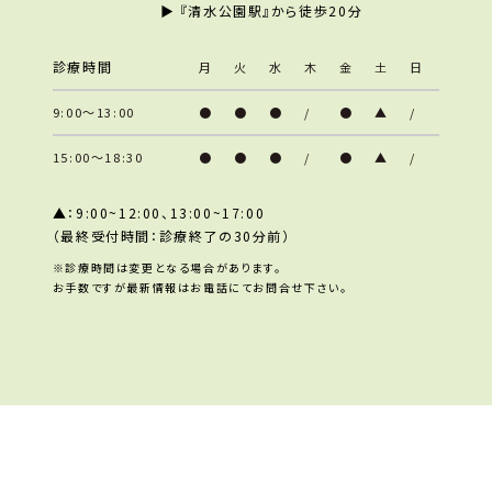
▶︎ 『清水公園駅』から徒歩20分
診療時間
月
火
水
木
金
土
日
9:00～13:00
●
●
●
/
●
▲
/
15:00～18:30
●
●
●
/
●
▲
/
▲：9:00~12:00、13:00~17:00
（最終受付時間：診療終了の30分前）
※診療時間は変更となる場合があります。
お手数ですが最新情報はお電話にてお問合せ下さい。