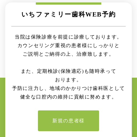
いちファミリー歯科
WEB
予約
当院は保険診療を
前提に
診療して
おります。
カウンセリング重視の
患者様に
しっかりと
ご説明と
ご納得の上、
治療致します。
また、定期検診
(保険適応)
も
随時
承って
おります。
予防に注力し、地域の
かかりつけ
歯科医
として
健全な
口腔内の
維持に
貢献に
努めます。
新規の患者様