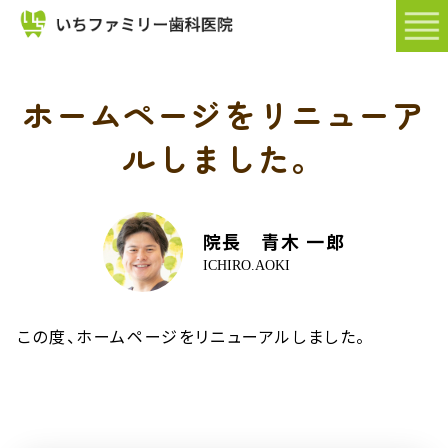
HOME
院
ホームページをリニューア
長・
ルしました。
ス
タ
ッ
フ
院長 青木 一郎
ICHIRO.AOKI
この度、ホームページをリニューアルしました。